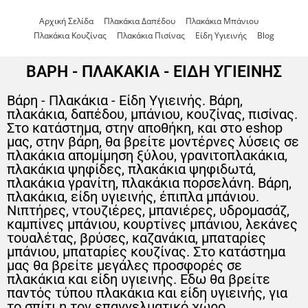
Αρχική Σελίδα
Πλακάκια Δαπέδου
Πλακάκια Μπάνιου
Πλακάκια Κουζίνας
Πλακάκια Πισίνας
Είδη Υγιεινής
Blog
ΒΑΡΗ - ΠΛΑΚΑΚΙΑ - ΕΙΔΗ ΥΓΙΕΙΝΗΣ
Βάρη - Πλακάκια - Είδη Υγιεινής. Βάρη,
πλακάκια, δαπέδου, μπάνιου, κουζίνας, πισίνας.
Στο κατάστημα, στην αποθήκη, και στο eshop
μας, στην βάρη, θα βρείτε μοντέρνες λύσεις σε
πλακάκια απομίμηση ξύλου, γρανιτοπλακάκια,
πλακάκια ψηφίδες, πλακάκια ψηφιδωτά,
πλακάκια γρανίτη, πλακάκια πορσελάνη. Βάρη,
πλακάκια, είδη υγιεινής, έπιπλα μπάνιου.
Νιπτήρες, ντουζιέρες, μπανιέρες, υδρομασάζ,
καμπίνες μπάνιου, κουρτίνες μπάνιου, λεκάνες
τουαλέτας, βρύσες, καζανάκια, μπαταρίες
μπάνιου, μπαταρίες κουζίνας. Στο κατάστημα
μας θα βρείτε μεγάλες προσφορές σε
πλακάκια και είδη υγιεινής. Εδω θα βρείτε
παντός τύπου πλακάκια και είδη υγιεινής, για
το σπίτι η τον επαγγελματικό χώρο.