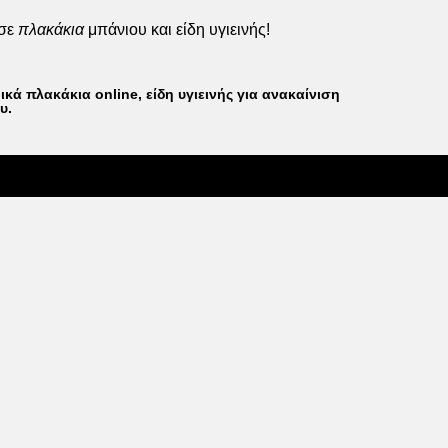
σ
ε
πλακάκια
μπάνιου και είδη υγιεινής!
κά πλακάκια online, είδη υγιεινής για ανακαίνιση
.​