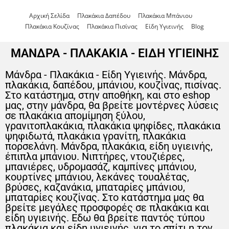
Αρχική Σελίδα
Πλακάκια Δαπέδου
Πλακάκια Μπάνιου
Πλακάκια Κουζίνας
Πλακάκια Πισίνας
Είδη Υγιεινής
Blog
ΜΑΝΔΡΑ - ΠΛΑΚΑΚΙΑ - ΕΙΔΗ ΥΓΙΕΙΝΗΣ
Μάνδρα - Πλακάκια - Είδη Υγιεινής. Μάνδρα,
πλακάκια, δαπέδου, μπάνιου, κουζίνας, πισίνας.
Στο κατάστημα, στην αποθήκη, και στο eshop
μας, στην μάνδρα, θα βρείτε μοντέρνες λύσεις
σε πλακάκια απομίμηση ξύλου,
γρανιτοπλακάκια, πλακάκια ψηφίδες, πλακάκια
ψηφιδωτά, πλακάκια γρανίτη, πλακάκια
πορσελάνη. Μάνδρα, πλακάκια, είδη υγιεινής,
έπιπλα μπάνιου. Νιπτήρες, ντουζιέρες,
μπανιέρες, υδρομασάζ, καμπίνες μπάνιου,
κουρτίνες μπάνιου, λεκάνες τουαλέτας,
βρύσες, καζανάκια, μπαταρίες μπάνιου,
μπαταρίες κουζίνας. Στο κατάστημα μας θα
βρείτε μεγάλες προσφορές σε πλακάκια και
είδη υγιεινής. Εδω θα βρείτε παντός τύπου
πλακάκια και είδη υγιεινής, για το σπίτι η τον