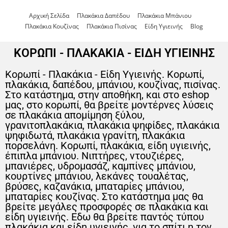
Αρχική Σελίδα
Πλακάκια Δαπέδου
Πλακάκια Μπάνιου
Πλακάκια Κουζίνας
Πλακάκια Πισίνας
Είδη Υγιεινής
Blog
ΚΟΡΩΠΙ - ΠΛΑΚΑΚΙΑ - ΕΙΔΗ ΥΓΙΕΙΝΗΣ
Κορωπί - Πλακάκια - Είδη Υγιεινής. Κορωπί,
πλακάκια, δαπέδου, μπάνιου, κουζίνας, πισίνας.
Στο κατάστημα, στην αποθήκη, και στο eshop
μας, στο κορωπί, θα βρείτε μοντέρνες λύσεις
σε πλακάκια απομίμηση ξύλου,
γρανιτοπλακάκια, πλακάκια ψηφίδες, πλακάκια
ψηφιδωτά, πλακάκια γρανίτη, πλακάκια
πορσελάνη. Κορωπί, πλακάκια, είδη υγιεινής,
έπιπλα μπάνιου. Νιπτήρες, ντουζιέρες,
μπανιέρες, υδρομασάζ, καμπίνες μπάνιου,
κουρτίνες μπάνιου, λεκάνες τουαλέτας,
βρύσες, καζανάκια, μπαταρίες μπάνιου,
μπαταρίες κουζίνας. Στο κατάστημα μας θα
βρείτε μεγάλες προσφορές σε πλακάκια και
είδη υγιεινής. Εδω θα βρείτε παντός τύπου
πλακάκια και είδη υγιεινής, για το σπίτι η τον