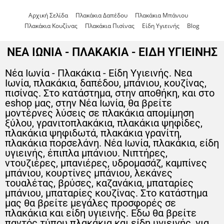
Αρχική Σελίδα
Πλακάκια Δαπέδου
Πλακάκια Μπάνιου
Πλακάκια Κουζίνας
Πλακάκια Πισίνας
Είδη Υγιεινής
Blog
ΝΕΑ ΙΩΝΙΑ - ΠΛΑΚΑΚΙΑ - ΕΙΔΗ ΥΓΙΕΙΝΗΣ
Νέα Ιωνία - Πλακάκια - Είδη Υγιεινής. Νεα
Ιωνία, πλακάκια, δαπέδου, μπάνιου, κουζίνας,
πισίνας. Στο κατάστημα, στην αποθήκη, και στο
eshop μας, στην Νέα Ιωνία, θα βρείτε
μοντέρνες λύσεις σε πλακάκια απομίμηση
ξύλου, γρανιτοπλακάκια, πλακάκια ψηφίδες,
πλακάκια ψηφιδωτά, πλακάκια γρανίτη,
πλακάκια πορσελάνη. Νέα Ιωνία, πλακάκια, είδη
υγιεινής, έπιπλα μπάνιου. Νιπτήρες,
ντουζιέρες, μπανιέρες, υδρομασάζ, καμπίνες
μπάνιου, κουρτίνες μπάνιου, λεκάνες
τουαλέτας, βρύσες, καζανάκια, μπαταρίες
μπάνιου, μπαταρίες κουζίνας. Στο κατάστημα
μας θα βρείτε μεγάλες προσφορές σε
πλακάκια και είδη υγιεινής. Εδω θα βρείτε
παντός τύπου πλακάκια και είδη υγιεινής, για