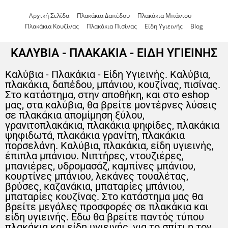
Αρχική Σελίδα
Πλακάκια Δαπέδου
Πλακάκια Μπάνιου
Πλακάκια Κουζίνας
Πλακάκια Πισίνας
Είδη Υγιεινής
Blog
ΚΑΛΥΒΙΑ - ΠΛΑΚΑΚΙΑ - ΕΙΔΗ ΥΓΙΕΙΝΗΣ
Καλύβια - Πλακάκια - Είδη Υγιεινής. Καλύβια,
πλακάκια, δαπέδου, μπάνιου, κουζίνας, πισίνας.
Στο κατάστημα, στην αποθήκη, και στο eshop
μας, στα καλύβια, θα βρείτε μοντέρνες λύσεις
σε πλακάκια απομίμηση ξύλου,
γρανιτοπλακάκια, πλακάκια ψηφίδες, πλακάκια
ψηφιδωτά, πλακάκια γρανίτη, πλακάκια
πορσελάνη. Καλύβια, πλακάκια, είδη υγιεινής,
έπιπλα μπάνιου. Νιπτήρες, ντουζιέρες,
μπανιέρες, υδρομασάζ, καμπίνες μπάνιου,
κουρτίνες μπάνιου, λεκάνες τουαλέτας,
βρύσες, καζανάκια, μπαταρίες μπάνιου,
μπαταρίες κουζίνας. Στο κατάστημα μας θα
βρείτε μεγάλες προσφορές σε πλακάκια και
είδη υγιεινής. Εδω θα βρείτε παντός τύπου
πλακάκια και είδη υγιεινής, για το σπίτι η τον